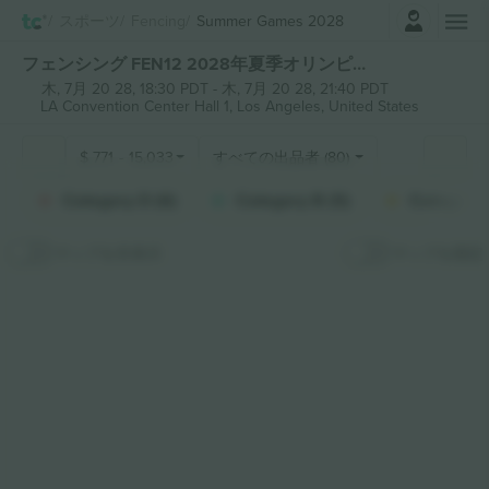
ログイン
スポーツ
Fencing
Summer Games 2028
フェンシング FEN12 2028年夏季オリンピック、男子エペ団体銅メダルマッチ チケット
木, 7月 20 28, 18:30 PDT
-
木, 7月 20 28, 21:40 PDT
LA Convention Center Hall 1,
Los Angeles, United States
$
771
-
15,033
すべての出品者 (80)
Category D (6)
Category B (5)
Category 
マップを非表示
マップを固定