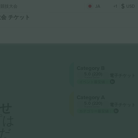
ア競技大会
JA
+1
USD
大会 チケット
Category B
5.0 (220)
電子チケット
Trusted Seller
イベント最安値：
Category A
せ
5.0 (220)
電子チケット
Trusted Seller
カテゴリー最安値：
プは
だ