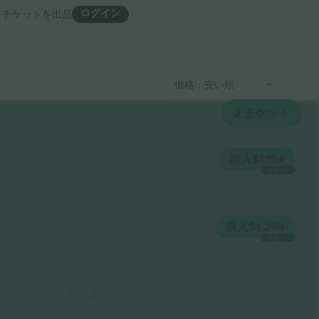
ログイン
チケットを出品
価格：安い順
2
チケット
購入
$1,154
1枚あたり
購入
$1,299
1枚あたり
すべて表示しました