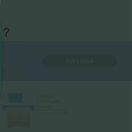
か？
出品を始める
います！