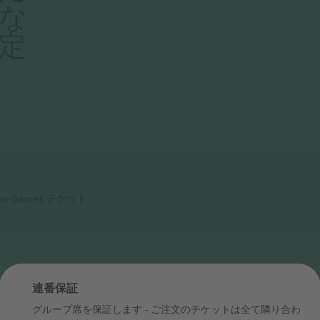
な
定
ian Games
チケット
連番保証
グループ席を保証します - ご注文のチケットは全て隣り合わ