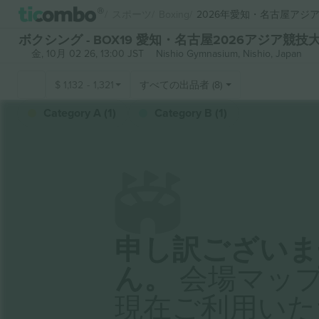
スポーツ
Boxing
2026年愛知・名古屋アジ
ボクシング - BOX19 愛知・名古屋2026アジア競技
金, 10月 02 26, 13:00 JST
Nishio Gymnasium,
Nishio, Japan
$
1,132
-
1,321
すべての出品者 (8)
Category A (1)
Category B (1)
申し訳ございま
ん。
会場マッ
現在ご利用いた