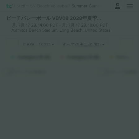
ログイン
スポーツ
Beach Volleyball
Summer Games 2028
ビーチバレーボール VBV08 2028年夏季競技大会 チケット
月, 7月 17 28, 14:00 PDT
-
月, 7月 17 28, 18:00 PDT
Alamitos Beach Stadium,
Long Beach, United States
€
636
-
13,274
すべての出品者 (82)
Category B (6)
Category D (6)
Category 
マップを非表示
マップを固定