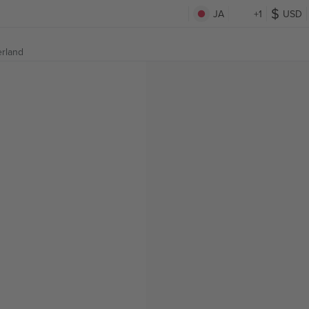
JA
+1
USD
erland