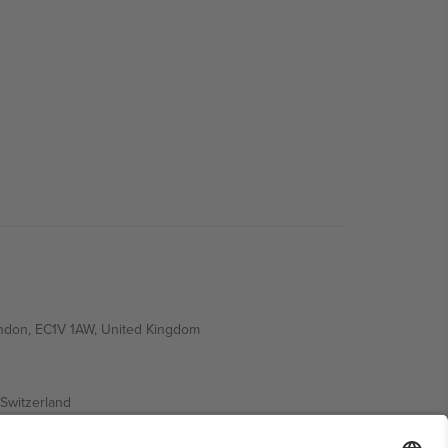
ondon, EC1V 1AW, United Kingdom
Switzerland