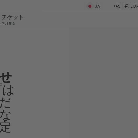
JA
+49
EU
nden チケット
 Austria
せ
プは
だ
な
定