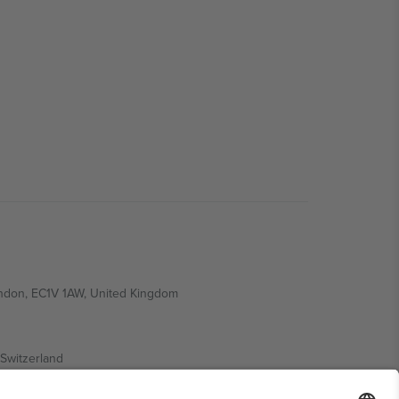
ondon, EC1V 1AW, United Kingdom
Switzerland