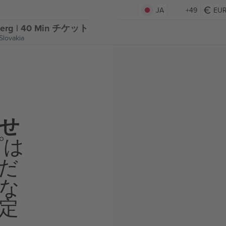
JA
+49
EU
eberg | 40 Min チケット
Slovakia
せ
プは
だ
な
定