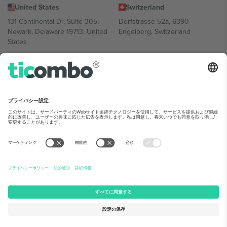
United States
Switzerland
131 Continental Dr, Suite 305,
Dorfstrasse 52a, 6390
Newark, Delaware 19713, United
Engelberg, Switzerland
States
Bulgaria
United Arab Emirates
Regus Sofia City West, bul
UAE Dubai Silicon Oasis, DDP
Totleben 53-55, 1606 Sofia,
Building A1, Office 302, Dubai,
Bulgaria
United Arab Emirates
Mexico
Av Chapultepec 360, Roma
Norte, Cuauhtémoc, 06700
Ciudad de México, CDMX,
Mexico
Platform provider legal entity might vary depending on location,
event and/or domain.詳細は各イベントページをご確認ください。,
運営者情報
と
利用規約.
© 2026 Ticombo. 無断転載を禁じます.