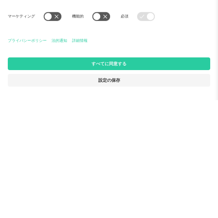
Ticomboについて
法人向けサービス
チーム
FAQ
TixProtect
ご利用の流れ
運営者情報
ホテル
利用規約
ワールドカップハブ
アフィリエイトプログラム
お問い合わせ
Ticomboのオフィス
Germany
United Kingdom
Unter den Linden 24, 10117
167 City Road, London, Greater
Berlin, Germany
London, EC1V 1AW, United