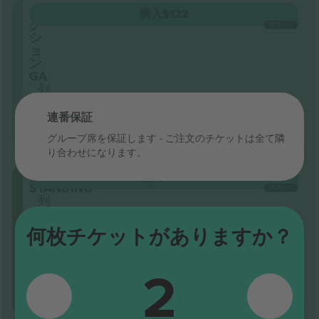
セ
購入
$122
ク
1枚あたり
シ
ョ
ン
GA
列
GA
5.0 (20)
連番保証
ビジネス販売者
電子チケット
即時
グループ席を保証します - ご注文のチケットは全て隣
り合わせになります。
GA
購入
$127
STANDING
1枚あたり
列
GA
5.0 (20)
何枚チケットがありますか？
ビジネス販売者
電子チケット
即時
2
カテ
ゴリ
ー最
安
値：