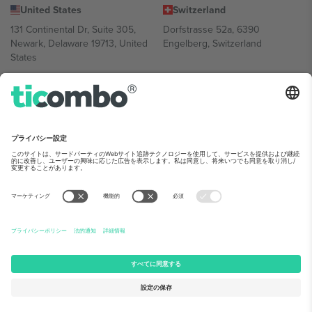
United States
Switzerland
131 Continental Dr, Suite 305,
Dorfstrasse 52a, 6390
Newark, Delaware 19713, United
Engelberg, Switzerland
States
Bulgaria
United Arab Emirates
Regus Sofia City West, bul
UAE Dubai Silicon Oasis, DDP
Totleben 53-55, 1606 Sofia,
Building A1, Office 302, Dubai,
Bulgaria
United Arab Emirates
Mexico
Av Chapultepec 360, Roma
Norte, Cuauhtémoc, 06700
Ciudad de México, CDMX,
Mexico
Platform provider legal entity might vary depending on location,
event and/or domain.詳細は各イベントページをご確認ください。,
運営者情報
と
利用規約.
© 2026 Ticombo. 無断転載を禁じます.