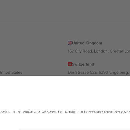
United Kingdom
167 City Road, London, Greater L
Switzerland
United States
Dorfstrasse 52a, 6390 Engelberg, 
United Arab Emirates
ulgaria
UAE Dubai Silicon Oasis, DDP Buil
 Ciudad de México, CDMX, Mexico
ending on location, event and/or domain.詳細は各イベントページをご確認くださ