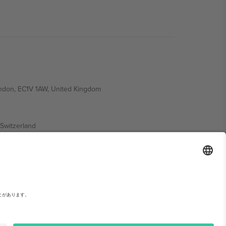
ondon, EC1V 1AW, United Kingdom
Switzerland
ding A1, Office 302, Dubai, United Arab Emirates
い。,
運営者情報
と
利用規約.
© 2026 Ticombo. 無断転載