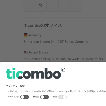
Ticomboのオフィス
Germany
Unter den Linden 24, 10117 Berlin, Germany
United States
131 Continental Dr, Suite 305, Newark, Delaware 19713, 
Bulgaria
Regus Sofia City West, bul Totleben 53-55, 1606 Sofia, B
Mexico
Av Chapultepec 360, Roma Norte, Cuauhtémoc, 06700
Platform provider legal entity might vary dep