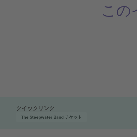
この
クイックリンク
The Steepwater Band
チケット