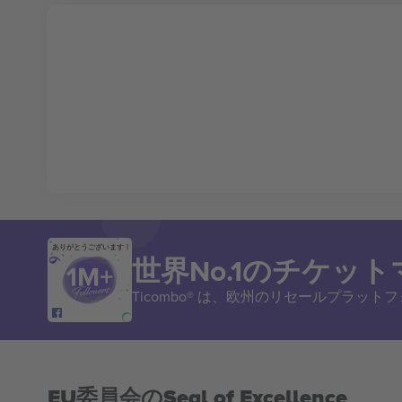
ありがとうございます！
世界No.1のチケッ
Ticombo® は、欧州のリセールプラッ
EU委員会のSeal of Excellence