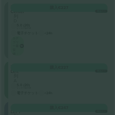
Mezzanine
購入
€227
Center
1枚あたり
列
D
5.0 (20)
ビジネス販売者
電子チケット
<24h
カテ
ゴリ
ー最
安
値：
Mezzanine
購入
€227
Left
1枚あたり
列
A
5.0 (20)
ビジネス販売者
電子チケット
<24h
ORCHESTRA
購入
€247
LEFT
1枚あたり