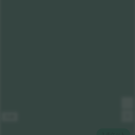
凡例
2
チケット