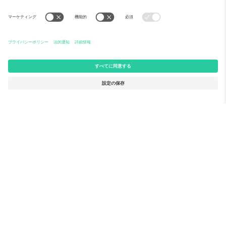
Ticomboについて
法人向けサービス
チーム
FAQ
TixProtect
ご利用の流れ
運営者情報
ホテル
利用規約
ワールドカップハブ
アフィリエイトプログラム
お問い合わせ
Ticomboのオフィス
Germany
United Kingdom
Unter den Linden 24, 10117
167 City Road, London, Greater
Berlin, Germany
London, EC1V 1AW, United