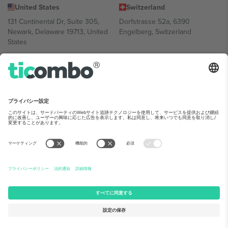
United States
Switzerland
131 Continental Dr, Suite 305,
Dorfstrasse 52a, 6390
Newark, Delaware 19713, United
Engelberg, Switzerland
States
Bulgaria
United Arab Emirates
Regus Sofia City West, bul
UAE Dubai Silicon Oasis, DDP
Totleben 53-55, 1606 Sofia,
Building A1, Office 302, Dubai,
Bulgaria
United Arab Emirates
Mexico
Av Chapultepec 360, Roma
Norte, Cuauhtémoc, 06700
Ciudad de México, CDMX,
Mexico
Platform provider legal entity might vary depending on location,
event and/or domain.詳細は各イベントページをご確認ください。,
運営者情報
と
利用規約.
© 2026 Ticombo. 無断転載を禁じます.