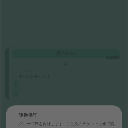
Floor
購入
$116
列
1枚あたり
GA
6
5.0 (20)
ビジネス販売者
モバイルチケット
最
も
お
得
すべて表示しました
連番保証
グループ席を保証します - ご注文のチケットは全て隣