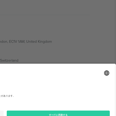
ondon, EC1V 1AW, United Kingdom
Switzerland
ding A1, Office 302, Dubai, United Arab Emirates
い。,
運営者情報
と
利用規約.
© 2026 Ticombo. 無断転載