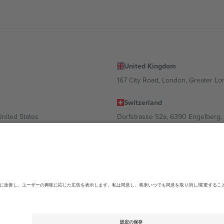
United Kingdom
167 City Road, London, Greater L
Switzerland
United States
Dorfstrasse 52a, 6390 Engelberg, 
United Arab Emirates
ulgaria
UAE Dubai Silicon Oasis, DDP Buil
 Ciudad de México, CDMX, Mexico
ending on location, event and/or domain.詳細は各イベントページをご確認くださ