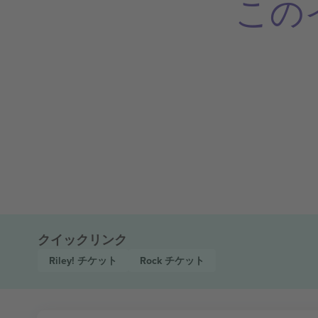
この
クイックリンク
Riley!
チケット
Rock
チケット