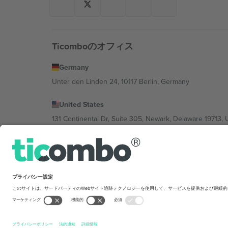
Ticomboのオフィス
Germany
Unter den Linden 24, 10117 Berlin, Germany
United States
131 Continental Dr, Suite 305, Newark, Delaware 19713, 
Bulgaria
Regus Sofia City West, bul Totleben 53-55, 1606 Sofia, B
Mexico
Av Chapultepec 360, Roma Norte, Cuauhtémoc, 06700
Platform provider legal entity might vary dep
を禁じます.