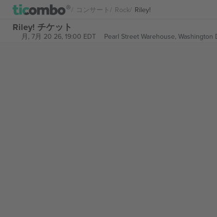
コンサート
Rock
Riley!
Riley! チケット
月, 7月 20 26, 19:00 EDT
Pearl Street Warehouse,
Washington D