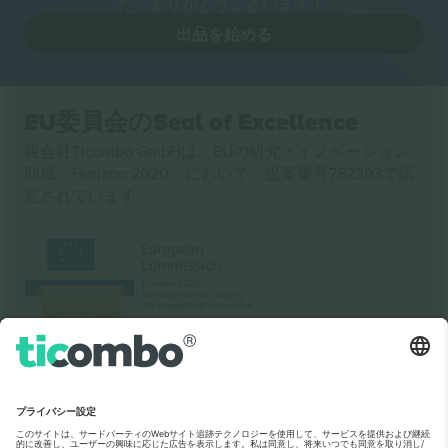
た。ありがとうございます！
出品を始める
EU委員会のSeal of Excellence
親会社Ticombo GmbHは、EUの研究・イノベーション
助成「Horizon 2020」において、提案番号782393で認
定されています。