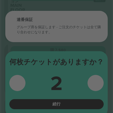
ョン
1枚あたり
MAIN
FLOOR
列
MAIN
連番保証
FLOOR
グループ席を保証します - ご注文のチケットは全て隣
5.0 (20)
ビジネス販売者
り合わせになります。
モバイルチケット
セクシ
購入
$80
ョン
1枚あたり
MAIN
何枚チケットがありますか？
FLOOR
列
2
MAIN
FLOOR
5.0 (20)
ビジネス販売者
モバイルチケット
セクシ
購入
$82
続行
ョン
1枚あたり
MAIN