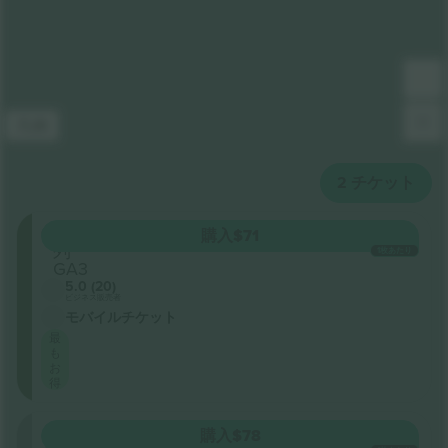
凡例
2
チケット
GA1
購入
$71
列
1枚あたり
GA3
5.0 (20)
ビジネス販売者
モバイルチケット
最
も
お
得
セクシ
購入
$78