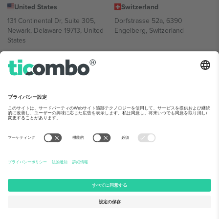
United States
Switzerland
131 Continental Dr, Suite 305,
Dorfstrasse 52a, 6390
Newark, Delaware 19713, United
Engelberg, Switzerland
States
Bulgaria
United Arab Emirates
Regus Sofia City West, bul
UAE Dubai Silicon Oasis, DDP
Totleben 53-55, 1606 Sofia,
Building A1, Office 302, Dubai,
Bulgaria
United Arab Emirates
Mexico
Av Chapultepec 360, Roma
Norte, Cuauhtémoc, 06700
Ciudad de México, CDMX,
Mexico
Platform provider legal entity might vary depending on location,
event and/or domain.詳細は各イベントページをご確認ください。,
運営者情報
と
利用規約.
© 2026 Ticombo. 無断転載を禁じます.