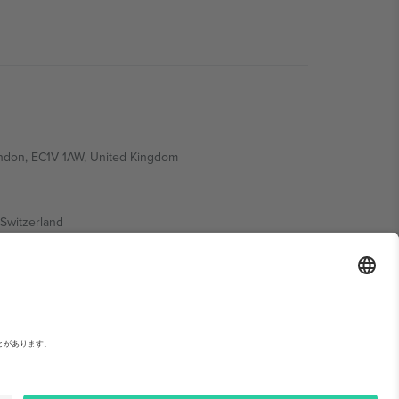
ondon, EC1V 1AW, United Kingdom
Switzerland
ding A1, Office 302, Dubai, United Arab Emirates
い。,
運営者情報
と
利用規約.
© 2026 Ticombo. 無断転載