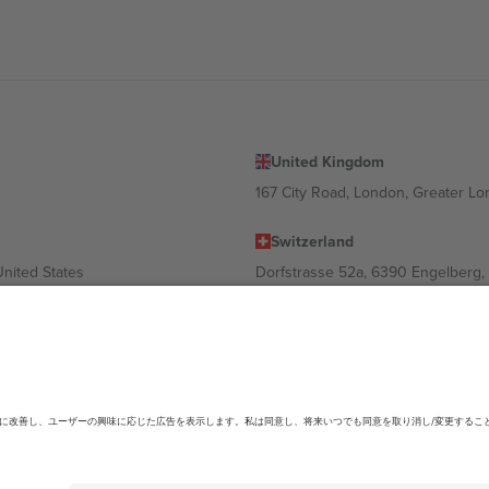
United Kingdom
167 City Road, London, Greater L
Switzerland
United States
Dorfstrasse 52a, 6390 Engelberg, 
United Arab Emirates
ulgaria
UAE Dubai Silicon Oasis, DDP Buil
 Ciudad de México, CDMX, Mexico
ending on location, event and/or domain.詳細は各イベントページをご確認くださ