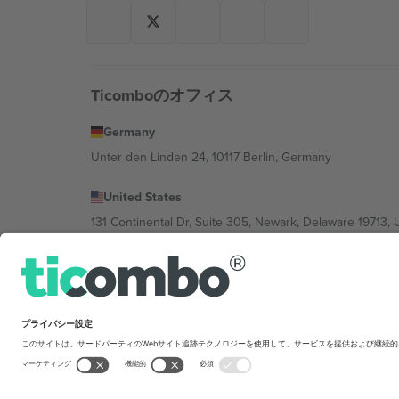
Ticomboのオフィス
Germany
Unter den Linden 24, 10117 Berlin, Germany
United States
131 Continental Dr, Suite 305, Newark, Delaware 19713, 
Bulgaria
Regus Sofia City West, bul Totleben 53-55, 1606 Sofia, B
Mexico
Av Chapultepec 360, Roma Norte, Cuauhtémoc, 06700
Platform provider legal entity might vary dep