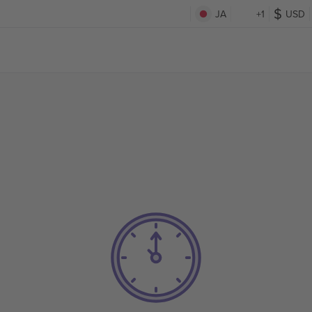
JA
+1
USD