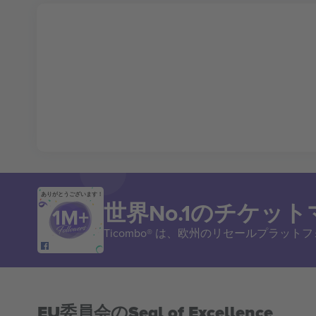
ありがとうございます！
世界No.1のチケッ
Ticombo® は、欧州のリセールプラッ
EU委員会のSeal of Excellence