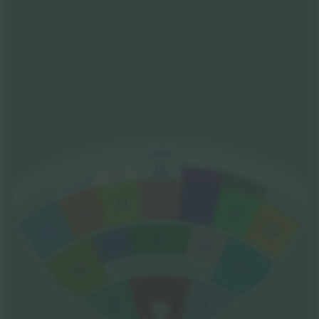
LAWN
45
46
TERRACE
DECK 44
ADA LAWN
ADA REAR
35
36
34
33
37
38
32
24
25
23
26
22
13
12
14