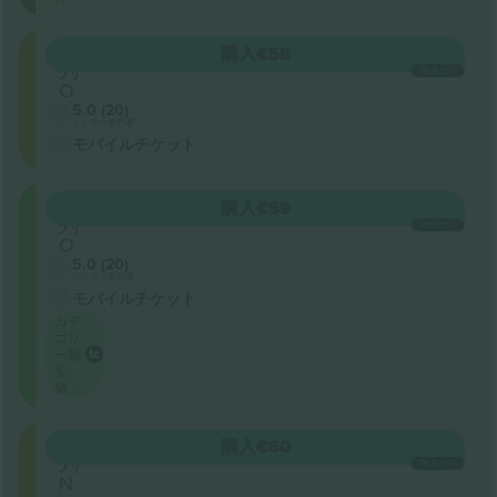
SEC38
購入
€58
列
1枚あたり
O
5.0 (20)
ビジネス販売者
モバイルチケット
SEC37
購入
€59
列
1枚あたり
O
5.0 (20)
ビジネス販売者
モバイルチケット
カテ
ゴリ
ー最
安
値：
SEC38
購入
€60
列
1枚あたり
N