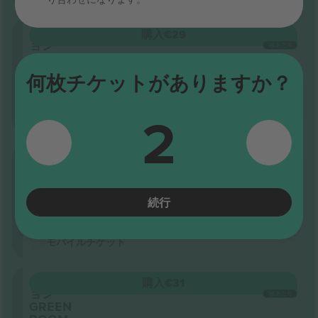
セクシ
購入
€29
ョン
1枚あたり
LAWN4
列
何枚チケットがありますか？
GA5
5.0 (20)
ビジネス販売者
2
モバイルチケット
<24h
セクシ
購入
€30
ョン
1枚あたり
LAWN9
列
続行
GA7
5.0 (20)
ビジネス販売者
モバイルチケット
セクシ
購入
€31
ョン
1枚あたり
GREEN