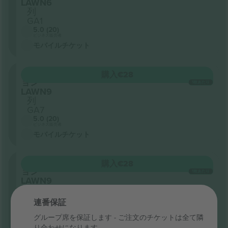
LAWN6
列
GA1
5.0 (20)
ビジネス販売者
モバイルチケット
セクシ
購入
€28
ョン
1枚あたり
LAWN9
列
GA7
5.0 (20)
ビジネス販売者
モバイルチケット
セクシ
購入
€28
ョン
1枚あたり
LAWN9
列
GA1
連番保証
5.0 (20)
ビジネス販売者
グループ席を保証します - ご注文のチケットは全て隣
モバイルチケット
り合わせになります。