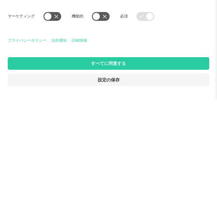
Ticomboについて
法人向けサービス
チーム
FAQ
TixProtect
ご利用の流れ
運営者情報
ホテル
利用規約
ワールドカップハブ
アフィリエイトプログラム
お問い合わせ
Ticomboのオフィス
Germany
United Kingdom
Unter den Linden 24, 10117
167 City Road, London, Greater
Berlin, Germany
London, EC1V 1AW, United