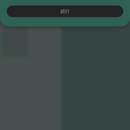
LANE
RENTAL
続行
OOR