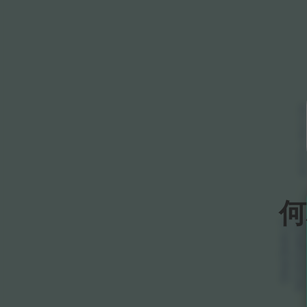
SECOND FL
何
STANDING
ADMISSI
G