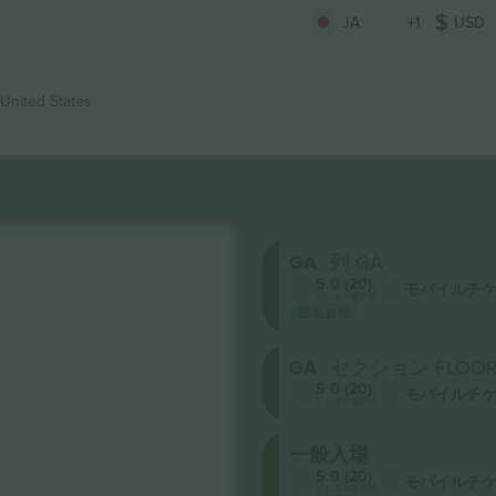
JA
+1
USD
 United States
GA
列 GA
5.0 (20)
モバイルチ
ビジネス販売者
最もお得
GA
セクション FLOO
5.0 (20)
モバイルチ
ビジネス販売者
一般入場
5.0 (20)
モバイルチ
ビジネス販売者