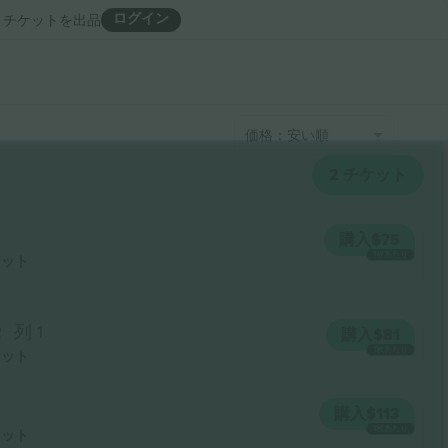
ログイン
チケットを出品
価格：安い順
2
チケット
購入
$75
1枚あたり
ケット
R
列 1
購入
$81
1枚あたり
ケット
購入
$113
1枚あたり
ケット