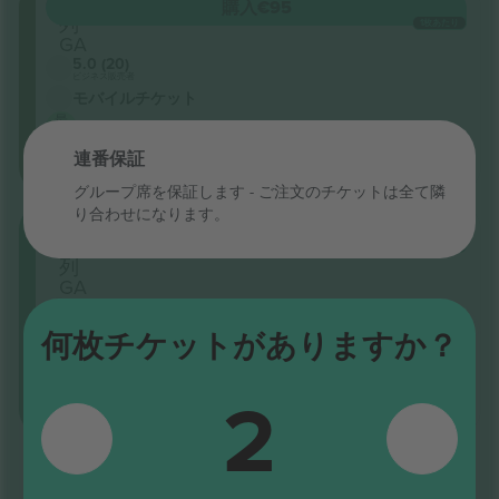
GA
購入
€95
列
1枚あたり
GA
5.0 (20)
ビジネス販売者
モバイルチケット
最
も
お
連番保証
得
グループ席を保証します - ご注文のチケットは全て隣
り合わせになります。
Pit
購入
€203
Ga
1枚あたり
列
GA
5.0 (20)
ビジネス販売者
何枚チケットがありますか？
モバイルチケット
最
も
2
お
得
すべて表示しました