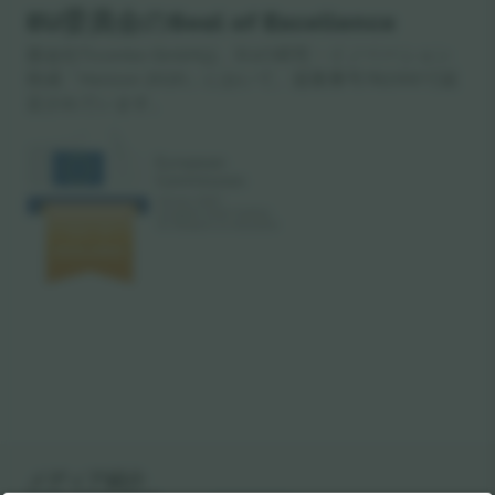
EU委員会のSeal of Excellence
親会社Ticombo GmbHは、EUの研究・イノベーション
助成「Horizon 2020」において、提案番号782393で認
定されています。
メディア紹介