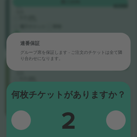
GA
購入
€36
列
1枚あたり
GA
5.0 (20)
ビジネス販売者
電子チケット
即時
最
も
お
連番保証
得
グループ席を保証します - ご注文のチケットは全て隣
り合わせになります。
FLOOR
購入
€108
列
1枚あたり
GA
5.0 (20)
ビジネス販売者
モバイルチケット
何枚チケットがありますか？
カテ
ゴリ
ー最
2
安
値：
すべて表示しました