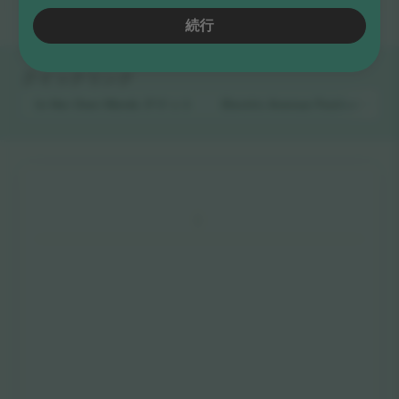
続行
クイックリンク
In Her Own Words
チケット
Electric Avenue Festival
チケ