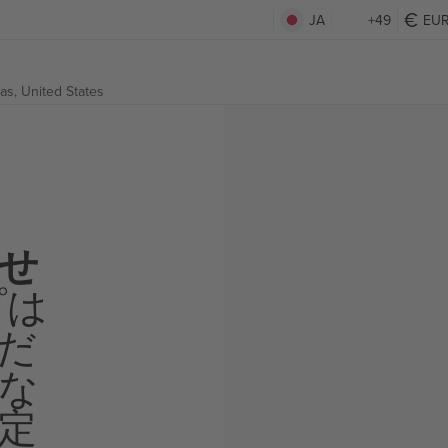
JA
+49
EU
as, United States
せ
プは
だ
な
定