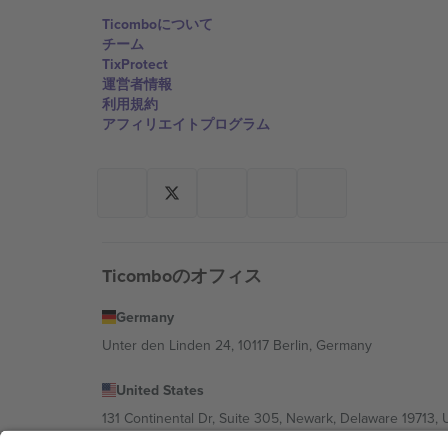
Ticomboについて
チーム
TixProtect
運営者情報
利用規約
アフィリエイトプログラム
Ticomboのオフィス
Germany
Unter den Linden 24, 10117 Berlin, Germany
United States
131 Continental Dr, Suite 305, Newark, Delaware 19713, 