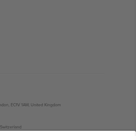
ondon, EC1V 1AW, United Kingdom
Switzerland