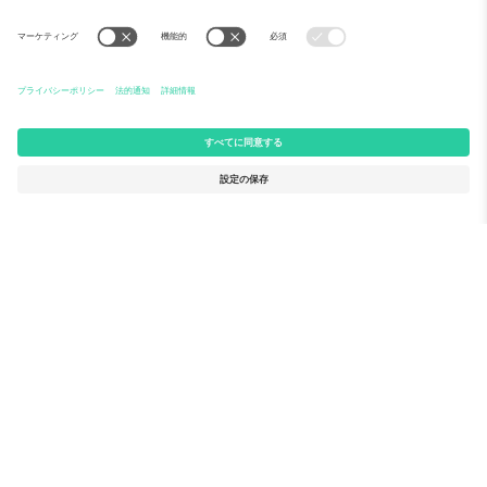
Ticomboについて
法人向けサービス
チーム
FAQ
TixProtect
ご利用の流れ
運営者情報
ホテル
利用規約
ワールドカップハブ
アフィリエイトプログラム
お問い合わせ
Ticomboのオフィス
Germany
United Kingdom
Unter den Linden 24, 10117
167 City Road, London, Greater
Berlin, Germany
London, EC1V 1AW, United