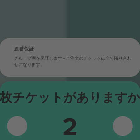
連番保証
グループ席を保証します - ご注文のチケットは全て隣り合わ
せになります。
枚チケットがあります
K
I
J
2
L
Ł