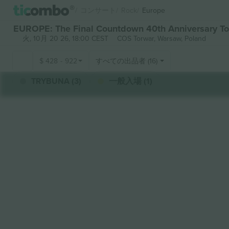
コンサート
Rock
Europe
EUROPE: The Final Countdown 40th Anniversary
火, 10月 20 26, 18:00 CEST
COS Torwar,
Warsaw, Poland
$
428
-
922
すべての出品者 (16)
TRYBUNA (3)
一般入場 (1)