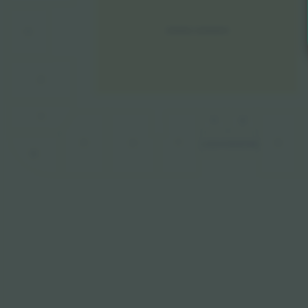
GENERAL ADMISSION
A
Z
Y
T1
S1
V
U
T
S
LOŻA HONOROWA
W