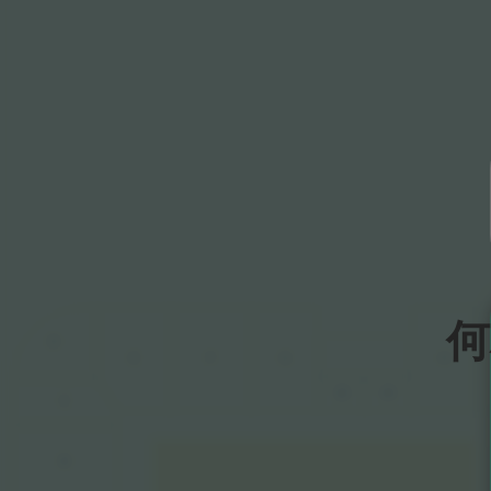
何
D
F
G
H
E
G1
H1
C
B