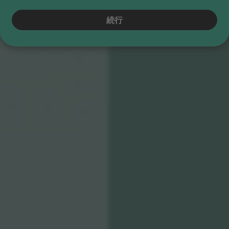
SCENA
続行
M
N
O
R
Q
P