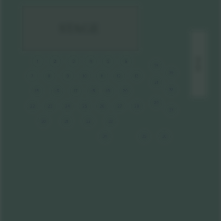
STAGE
BAR
1
2
3
4
5
6
14
39
7
8
9
10
11
12
13
21
38
15
16
17
18
19
20
29
22
23
24
25
26
27
28
37
30
31
32
33
34
35
36