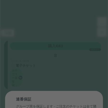
凡例
GA
購入
€83
列
1枚あたり
GA
8
5.0 (20)
ビジネス販売者
電子チケット
カテ
ゴリ
ー最
安
値：
すべて表示しました
連番保証
グループ席を保証します - ご注文のチケットは全て隣