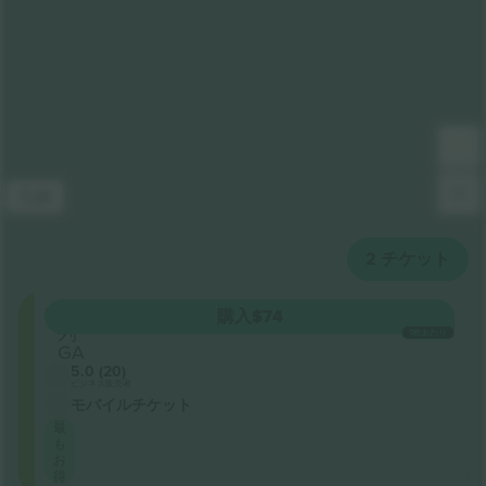
凡例
2
チケット
SKYBAR
購入
$74
列
1枚あたり
GA
5.0 (20)
ビジネス販売者
モバイルチケット
最
も
お
得