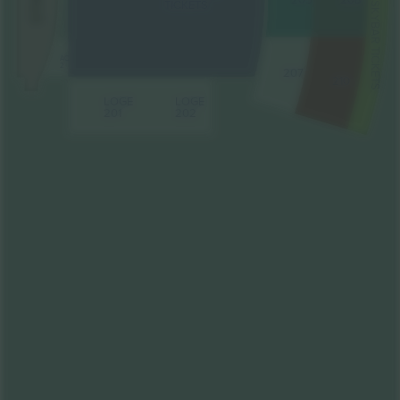
TICKETS
SKYBAR TICKETS
AC
2
207
210
LOGE
LOGE
201
202