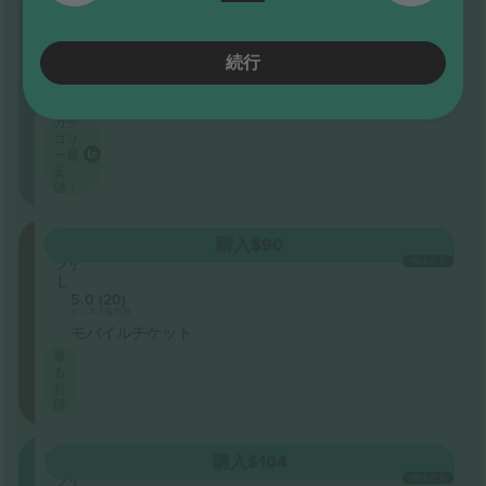
209
購入
$90
列
1枚あたり
L
続行
5.0 (20)
ビジネス販売者
モバイルチケット
カテ
ゴリ
ー最
安
値：
210
購入
$90
列
1枚あたり
L
5.0 (20)
ビジネス販売者
モバイルチケット
最
も
お
得
205
購入
$104
列
1枚あたり