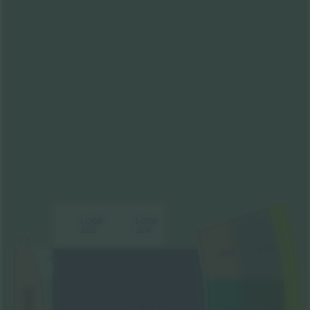
LOGE
LOGE
203
204
209
206
AC
1
STAGE
GA FLOOR
205
208