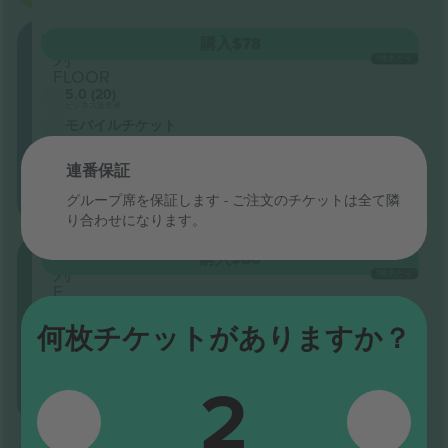
FLOOR
購入
$78
列
1枚あたり
FLOOR
5.0 (20)
ビジネス販売者
モバイルチケット
カテ
ゴリ
連番保証
ー最
安
グループ席を保証します - ご注文のチケットは全て隣
値：
り合わせになります。
208
購入
$80
列
1枚あたり
F
5.0 (20)
ビジネス販売者
何枚チケットがありますか？
モバイルチケット
<24h
最
2
も
お
得