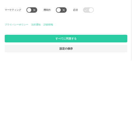
Ticomboについて
法人向けサービス
チーム
FAQ
TixProtect
ご利用の流れ
運営者情報
ホテル
利用規約
ワールドカップハブ
アフィリエイトプログラム
お問い合わせ
Ticomboのオフィス
Germany
United Kingdom
Unter den Linden 24, 10117
167 City Road, London, Greater
Berlin, Germany
London, EC1V 1AW, United