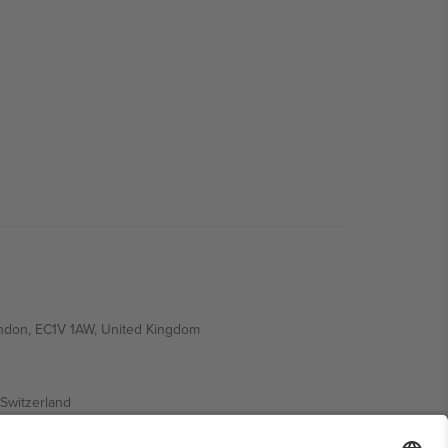
ondon, EC1V 1AW, United Kingdom
Switzerland