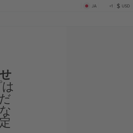
JA
+1
USD
せ
プは
だ
な
定