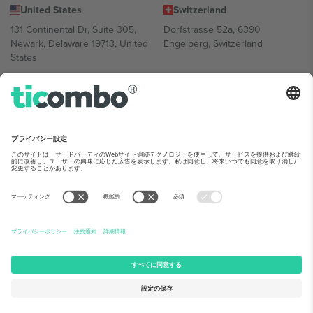
United States
Switzerland
131 Continental Dr, Suite 305,
Dorfstrasse 52a, 6390
Newark, Delaware 19713, United
Engelberg, Switzerland
States
Bulgaria
United Arab Emirates
Regus Sofia City West, bul
UAE Dubai Silicon Oasis, DDP
Totleben 53-55, 1606 Sofia,
Building A1, Office 302, Dubai,
Bulgaria
United Arab Emirates
Mexico
Av Chapultepec 360, Roma
Norte, Cuauhtémoc, 06700
Ciudad de México, CDMX,
Mexico
Platform provider legal entity might vary depending on location,
event and/or domain.詳細は各イベントページをご確認ください。,
運営者情報
と
利用規約.
© 2026 Ticombo. 無断転載を禁じます.