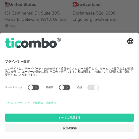
United States
Switzerland
131 Continental Dr, Suite 305,
Dorfstrasse 52a, 6390
Newark, Delaware 19713, United
Engelberg, Switzerland
States
Bulgaria
United Arab Emirates
Regus Sofia City West, bul
UAE Dubai Silicon Oasis, DDP
Totleben 53-55, 1606 Sofia,
Building A1, Office 302, Dubai,
Bulgaria
United Arab Emirates
Mexico
Av Chapultepec 360, Roma
Norte, Cuauhtémoc, 06700
Ciudad de México, CDMX,
Mexico
Platform provider legal entity might vary depending on location,
event and/or domain.詳細は各イベントページをご確認ください。,
運営者情報
と
利用規約.
© 2026 Ticombo. 無断転載を禁じます.