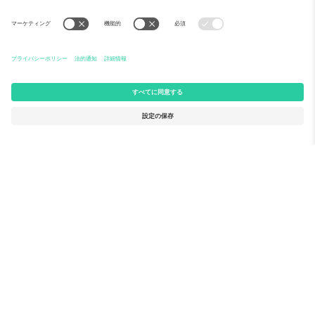
Ticomboについて
法人向けサービス
チーム
FAQ
TixProtect
ご利用の流れ
運営者情報
ホテル
利用規約
ワールドカップハブ
アフィリエイトプログラム
お問い合わせ
Ticomboのオフィス
Germany
United Kingdom
Unter den Linden 24, 10117
167 City Road, London, Greater
Berlin, Germany
London, EC1V 1AW, United