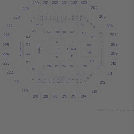
232
201
202
231
203
230
204
229
205
228
3
4
5
7
10
12
13
6
9
11
14
8
2
15
4
5
6
7
9
11
12
8
10
3
1
2
1
16
SMIRNOFF CLUB
126
17
103
125
227
206
104
18
124
19
128
101
102
127
105
20
207
226
123
1
106
2
3
C
D
4
5
208
225
122
MEZZANINE CLUB
107
6
STAGE
7
8
MIX
B
E
9
108
10
209
224
121
11
F
12
A
13
14
109
120
15
223
210
16
110
113
115
114
116
29
119
30
222
31
211
118
111
117
112
32
CORONA CANTINA CLUB
33
47
22
15
16
20
21
23
24
19
17
13
18
14
221
212
34
45
39
38
35
42
41
40
37
36
43
44
46
220
213
216
215
214
217
218
219
© 2024 Ticombo. All rights reserv