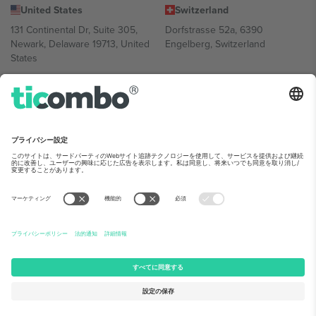
United States
Switzerland
131 Continental Dr, Suite 305,
Dorfstrasse 52a, 6390
Newark, Delaware 19713, United
Engelberg, Switzerland
States
Bulgaria
United Arab Emirates
Regus Sofia City West, bul
UAE Dubai Silicon Oasis, DDP
Totleben 53-55, 1606 Sofia,
Building A1, Office 302, Dubai,
Bulgaria
United Arab Emirates
Mexico
Av Chapultepec 360, Roma
Norte, Cuauhtémoc, 06700
Ciudad de México, CDMX,
Mexico
Platform provider legal entity might vary depending on location,
event and/or domain.詳細は各イベントページをご確認ください。,
運営者情報
と
利用規約.
© 2026 Ticombo. 無断転載を禁じます.