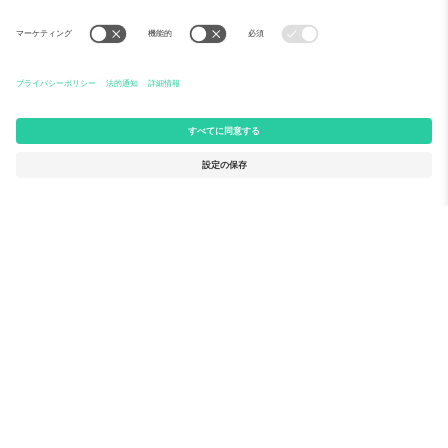
Ticomboについて
法人向けサービス
チーム
FAQ
TixProtect
ご利用の流れ
運営者情報
ホテル
利用規約
ワールドカップハブ
アフィリエイトプログラム
お問い合わせ
Ticomboのオフィス
Germany
United Kingdom
Unter den Linden 24, 10117
167 City Road, London, Greater
Berlin, Germany
London, EC1V 1AW, United