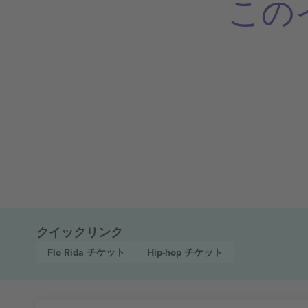
この
クイックリンク
Flo Rida
チケット
Hip-hop
チケット