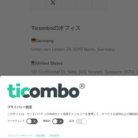
Ticomboのオフィス
Germany
Unter den Linden 24, 10117 Berlin, Germany
United States
131 Continental Dr, Suite 305, Newark, Delaware 19713, 
Bulgaria
Regus Sofia City West, bul Totleben 53-55, 1606 Sofia, B
Mexico
Av Chapultepec 360, Roma Norte, Cuauhtémoc, 06700
Platform provider legal entity might vary dep
を禁じます.