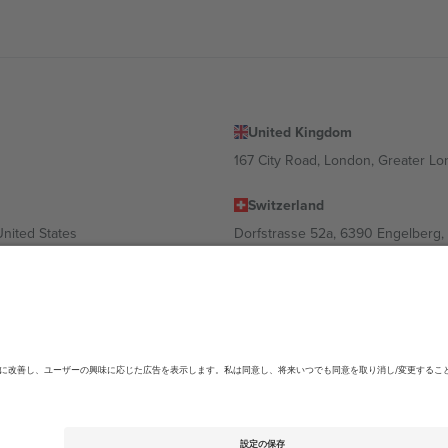
United Kingdom
167 City Road, London, Greater L
Switzerland
United States
Dorfstrasse 52a, 6390 Engelberg, 
United Arab Emirates
ulgaria
UAE Dubai Silicon Oasis, DDP Buil
 Ciudad de México, CDMX, Mexico
ending on location, event and/or domain.詳細は各イベントページをご確認くださ