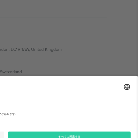
ondon, EC1V 1AW, United Kingdom
Switzerland
ding A1, Office 302, Dubai, United Arab Emirates
い。,
運営者情報
と
利用規約.
© 2026 Ticombo. 無断転載