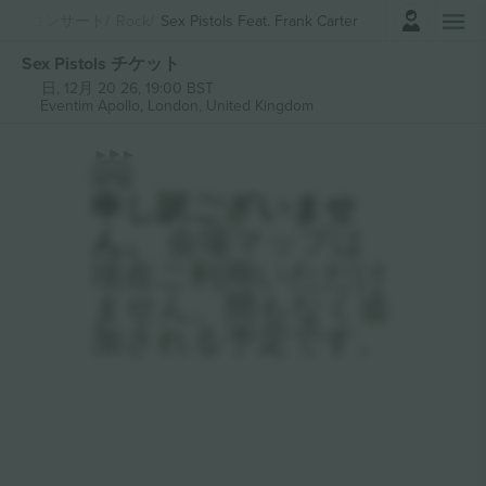
ログイン
コンサート
Rock
Sex Pistols Feat. Frank Carter
Sex Pistols チケット
日, 12月 20 26, 19:00 BST
Eventim Apollo,
London, United Kingdom
申し訳ございませ
ん。
会場マップは
現在ご利用いただけ
ません。間もなく追
加される予定です。