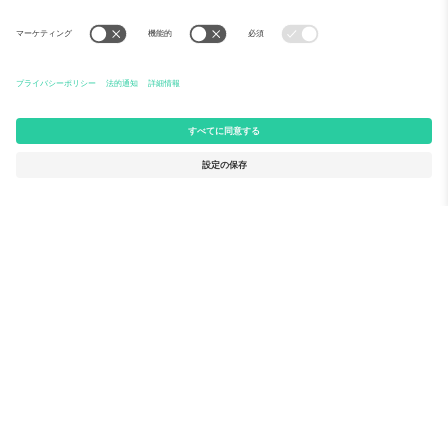
Ticomboについて
法人向けサービス
チーム
FAQ
TixProtect
ご利用の流れ
運営者情報
ホテル
利用規約
ワールドカップハブ
アフィリエイトプログラム
お問い合わせ
Ticomboのオフィス
Germany
United Kingdom
Unter den Linden 24, 10117
167 City Road, London, Greater
Berlin, Germany
London, EC1V 1AW, United