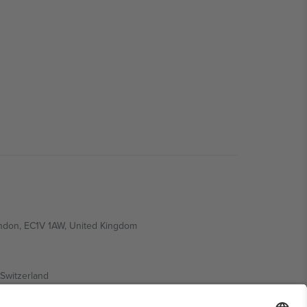
ondon, EC1V 1AW, United Kingdom
Switzerland