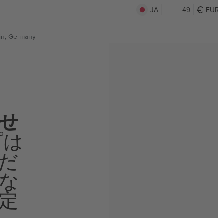
JA
+49
EU
in, Germany
せ
プは
だ
な
定