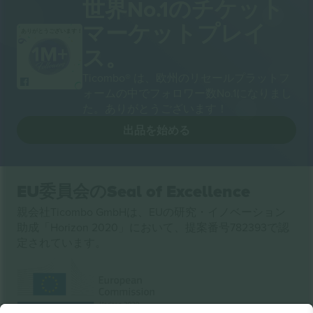
世界No.1のチケット
マーケットプレイ
ありがとうございます！
ス。
Ticombo® は、欧州のリセールプラットフ
ォームの中でフォロワー数No.1になりまし
た。ありがとうございます！
出品を始める
EU委員会のSeal of Excellence
親会社Ticombo GmbHは、EUの研究・イノベーション
助成「Horizon 2020」において、提案番号782393で認
定されています。