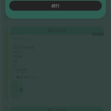
R
続行
4.8 (75)
ビジネス販売者
電子チケット
CATEGORIE
購入
$225
1
1枚あたり
セクショ
ン
PARTERRE
HAUT
PAIR
列
D
5.0 (7)
個人出品者
電子チケット
カテ
ゴリ
ー最
安
値：
一
購入
$228