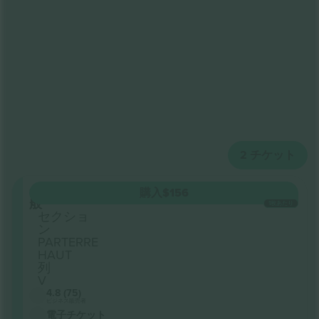
2
チケット
一
購入
$156
般
1枚あたり
セクショ
ン
PARTERRE
HAUT
列
V
4.8 (75)
ビジネス販売者
電子チケット