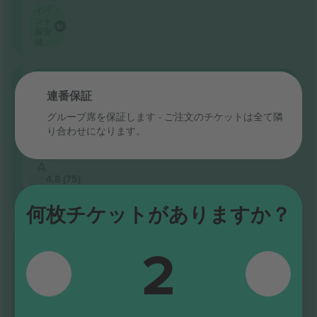
イベ
ント
最安
値：
一
購入
$176
般
1枚あたり
連番保証
セクショ
ン
グループ席を保証します - ご注文のチケットは全て隣
BALCONY
り合わせになります。
2
列
A
4.8 (75)
ビジネス販売者
電子チケット
何枚チケットがありますか？
一
2
購入
$182
般
1枚あたり
セクショ
ン
PARTERRE
HAUT
列