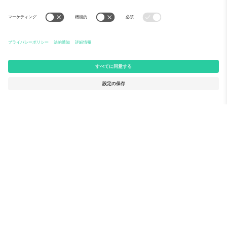
Ticomboについて
法人向けサービス
チーム
FAQ
TixProtect
ご利用の流れ
運営者情報
ホテル
利用規約
ワールドカップハブ
アフィリエイトプログラム
お問い合わせ
Ticomboのオフィス
Germany
United Kingdom
Unter den Linden 24, 10117
167 City Road, London, Greater
Berlin, Germany
London, EC1V 1AW, United