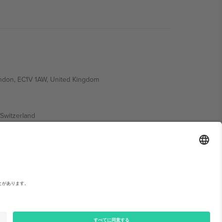
ondon, EC1V 1AW, United Kingdom
Switzerland
ding A1, Office 302, Dubai, United Arab Emirates
い。,
運営者情報
と
利用規約.
© 2026 Ticombo. 無断転載