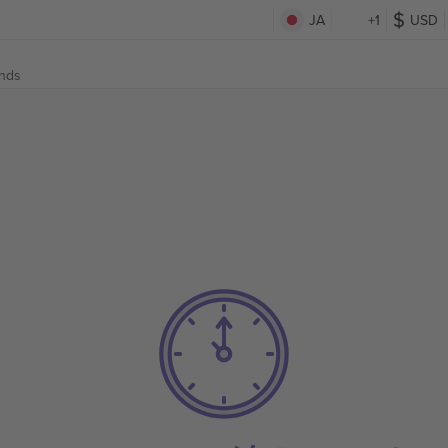
JA
+1
USD
ands