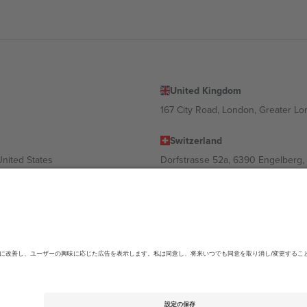
United Kingdom
167 City Road, London, Greater L
Switzerland
United States
Dorfstrasse 52a, 6390 Engelberg, 
United Arab Emirates
ulgaria
UAE Dubai Silicon Oasis, DDP Buil
 Ciudad de México, CDMX, Mexico
ending on location, event and/or domain.詳細は各イベントページをご確認くださ