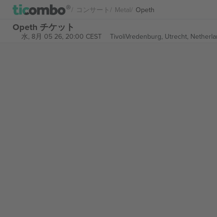
コンサート
Metal
Opeth
Opeth チケット
水, 8月 05 26, 20:00 CEST
TivoliVredenburg,
Utrecht, Netherl