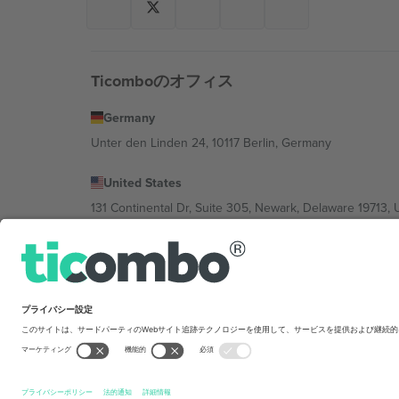
Ticomboのオフィス
Germany
Unter den Linden 24, 10117 Berlin, Germany
United States
131 Continental Dr, Suite 305, Newark, Delaware 19713, 
Bulgaria
Regus Sofia City West, bul Totleben 53-55, 1606 Sofia, B
Mexico
Av Chapultepec 360, Roma Norte, Cuauhtémoc, 06700
Platform provider legal entity might vary dep
を禁じます.