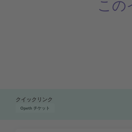
この
クイックリンク
Opeth
チケット