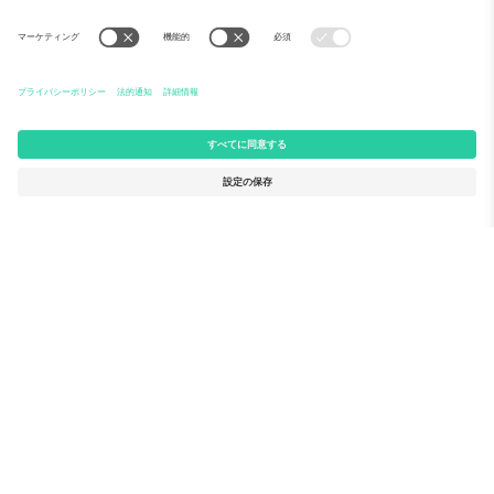
Ticomboについて
法人向けサービス
チーム
FAQ
TixProtect
ご利用の流れ
運営者情報
ホテル
利用規約
ワールドカップハブ
アフィリエイトプログラム
お問い合わせ
Ticomboのオフィス
Germany
United Kingdom
Unter den Linden 24, 10117
167 City Road, London, Greater
Berlin, Germany
London, EC1V 1AW, United