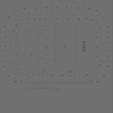
226
225
227
224
228
223
229
222
230
221
231
123
129
126
124
125
127
128
122
130
131
121
220
232
132
E
120
K
133
219
233
J
119
D
STAGE
101
MIX
118
218
C
PIT
101
117
B
G
217
202
102
F
116
A
103
216
203
115
104
111C
108C
114
105
112
107
113
106
110C
109C
111
108
204
215
206
213
205
214
420
419
418
417
416
415
414
413
412
411
410
409
408
407
406
405
404
403
402
401
400
514
513
512
511
510
520
517
516
515
519
518