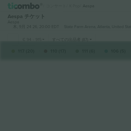
コンサート
K Pop
Aespa
Aespa チケット
Aespa
木, 9月 24 26, 20:00 EDT
State Farm Arena,
Atlanta, United Sta
€
94
-
915
すべての出品者 (87)
117 (20)
110 (17)
111 (6)
106 (5)