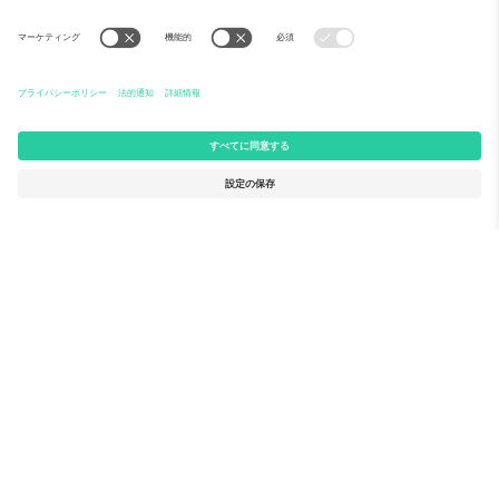
Ticomboについて
法人向けサービス
チーム
FAQ
TixProtect
ご利用の流れ
運営者情報
ホテル
利用規約
ワールドカップハブ
アフィリエイトプログラム
お問い合わせ
Ticomboのオフィス
Germany
United Kingdom
Unter den Linden 24, 10117
167 City Road, London, Greater
Berlin, Germany
London, EC1V 1AW, United