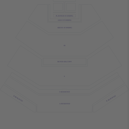
PLATINUM STANDING
GOLD STANDING
ARENA STANDING
SS
SILVER BALCONY
S
S RESERVED
B RESERVED
B RESERVED
A RESERVED