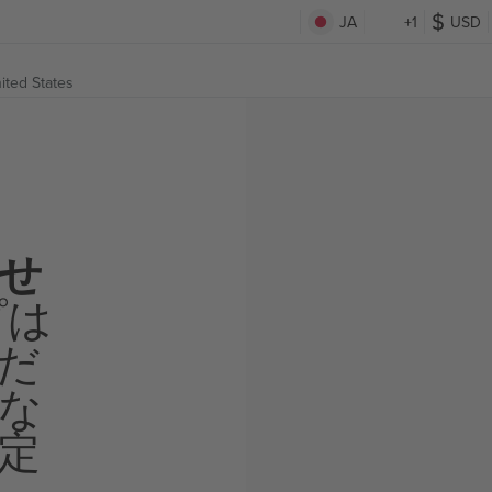
JA
+1
USD
ited States
せ
プは
だ
な
定