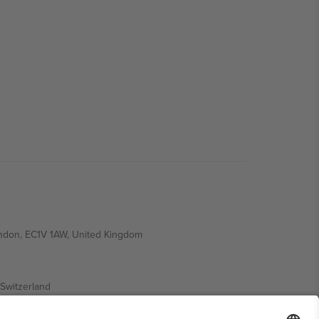
ondon, EC1V 1AW, United Kingdom
Switzerland