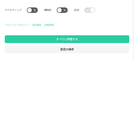
Ticomboについて
法人向けサービス
チーム
FAQ
TixProtect
ご利用の流れ
運営者情報
ホテル
利用規約
ワールドカップハブ
アフィリエイトプログラム
お問い合わせ
Ticomboのオフィス
Germany
United Kingdom
Unter den Linden 24, 10117
167 City Road, London, Greater
Berlin, Germany
London, EC1V 1AW, United