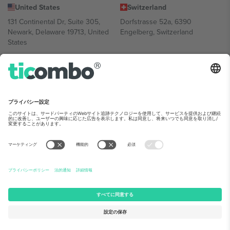
United States
Switzerland
131 Continental Dr, Suite 305,
Dorfstrasse 52a, 6390
Newark, Delaware 19713, United
Engelberg, Switzerland
States
Bulgaria
United Arab Emirates
Regus Sofia City West, bul
UAE Dubai Silicon Oasis, DDP
Totleben 53-55, 1606 Sofia,
Building A1, Office 302, Dubai,
Bulgaria
United Arab Emirates
Mexico
Av Chapultepec 360, Roma
Norte, Cuauhtémoc, 06700
Ciudad de México, CDMX,
Mexico
Platform provider legal entity might vary depending on location,
event and/or domain.詳細は各イベントページをご確認ください。,
運営者情報
と
利用規約.
© 2026 Ticombo. 無断転載を禁じます.