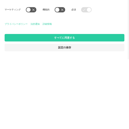
Ticomboについて
法人向けサービス
チーム
FAQ
TixProtect
ご利用の流れ
運営者情報
ホテル
利用規約
ワールドカップハブ
アフィリエイトプログラム
お問い合わせ
Ticomboのオフィス
Germany
United Kingdom
Unter den Linden 24, 10117
167 City Road, London, Greater
Berlin, Germany
London, EC1V 1AW, United